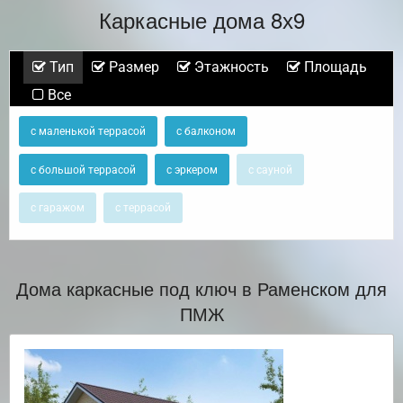
Каркасные дома 8х9
Тип
Размер
Этажность
Площадь
Все
с маленькой террасой
с балконом
с большой террасой
с эркером
с сауной
с гаражом
с террасой
Дома каркасные под ключ в Раменском для
ПМЖ