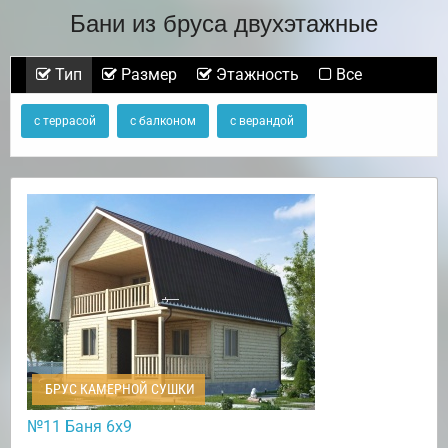
Бани из бруса двухэтажные
Тип
Размер
Этажность
Все
с террасой
с балконом
с верандой
БРУС КАМЕРНОЙ СУШКИ
№11 Баня 6х9