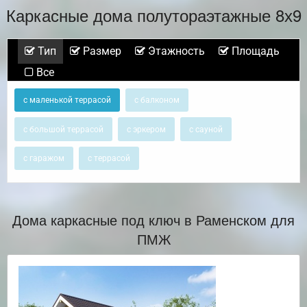
Каркасные дома полутораэтажные 8х9
Тип
Размер
Этажность
Площадь
Все
с маленькой террасой
с балконом
с большой террасой
с эркером
с сауной
с гаражом
с террасой
Дома каркасные под ключ в Раменском для
ПМЖ