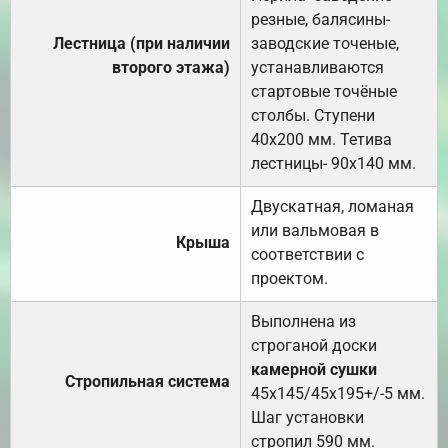
резные, балясины-
Лестница (при наличии
заводские точеные,
второго этажа)
устанавливаются
стартовые точёные
столбы. Ступени
40х200 мм. Тетива
лестницы- 90х140 мм.
Двускатная, ломаная
или вальмовая в
Крыша
соответствии с
проектом.
Выполнена из
строганой доски
камерной сушки
Стропильная система
45х145/45х195+/-5 мм.
Шаг установки
стропил 590 мм.