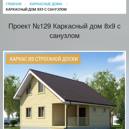
ГЛАВНАЯ
КАРКАСНЫЕ ДОМА
CURRENT:
КАРКАСНЫЙ ДОМ 8Х9 С САНУЗЛОМ
Проект №129 Каркасный дом 8х9 с
санузлом
КАРКАС ИЗ СТРОГАНОЙ ДОСКИ