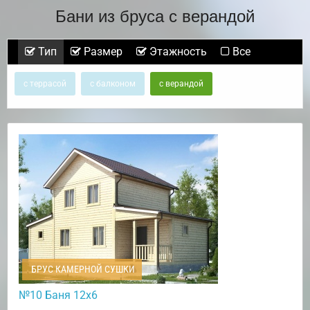
Бани из бруса с верандой
Тип
Размер
Этажность
Все
с террасой
с балконом
с верандой
БРУС КАМЕРНОЙ СУШКИ
№10 Баня 12х6