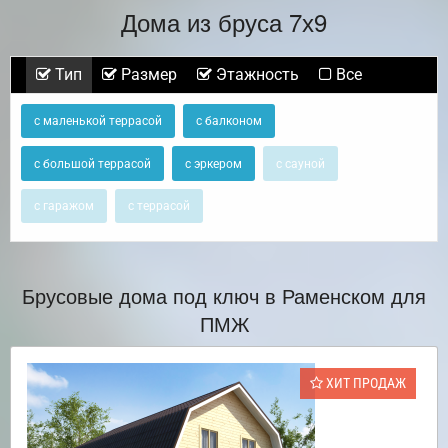
Дома из бруса 7х9
Тип
Размер
Этажность
Все
с маленькой террасой
с балконом
с большой террасой
с эркером
с сауной
с гаражом
с террасой
Брусовые дома под ключ в Раменском для
ПМЖ
ХИТ ПРОДАЖ