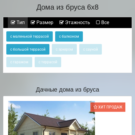
Дома из бруса 6х8
Тип
Размер
Этажность
Все
с маленькой террасой
с балконом
с большой террасой
с эркером
с сауной
с гаражом
с террасой
Дачные дома из бруса
ХИТ ПРОДАЖ