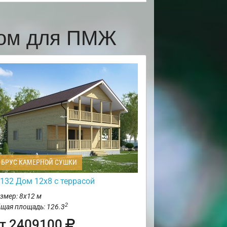
ком для ПМЖ
БРУС КАМЕРНОЙ СУШКИ
132 Дом 12х8 с террасой
змер: 8х12 м
2
щая площадь: 126.3
т 2409100