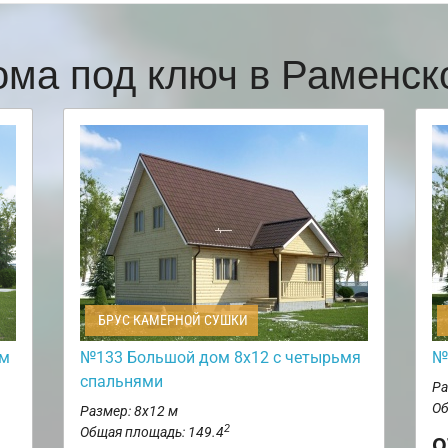
ома под ключ в Раменс
БРУС КАМЕРНОЙ СУШКИ
ом
№133 Большой дом 8х12 с четырьмя
№
спальнями
Ра
Об
Размер: 8х12 м
2
Общая площадь: 149.4
о