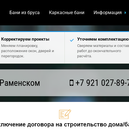
а
Бани из бруса
Каркасные бани
Информация
Корректируем проекты
Уточняем комплектацию
Меняем планировку,
Сверяем материалы и состав
расположение окон, дверей и
работ до окончательного
перегородок.
расчёта.
 Раменском
+7 921 027-89-