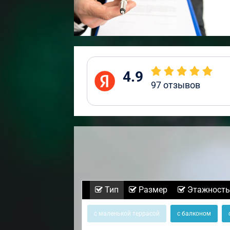
4.9
97
отзывов
Тип
Размер
Этажность
с маленькой террасой
с балконом