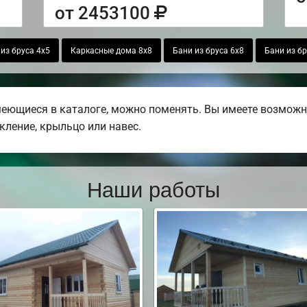
от 2453100
из бруса 4х5
Каркасные дома 8х8
Бани из бруса 6х8
Бани из бр
меющиеся в каталоге, можно поменять. Вы имеете возможн
екление, крыльцо или навес.
Наши работы