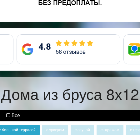
4.8
58
отзывов
Дома из бруса 8х12
Все
с большой террасой
с эркером
с сауной
с гаражом
с тер