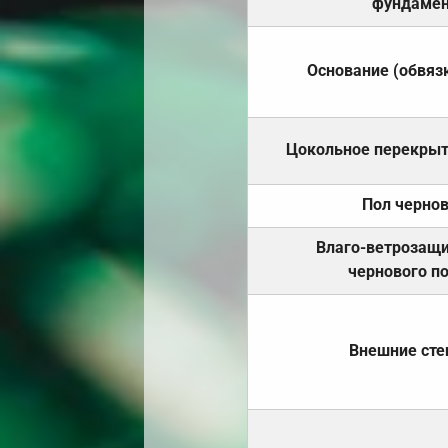
фундамен
Основание (обвяз
Цокольное перекры
Пол черно
Влаго-ветрозащ
чернового п
Внешние ст