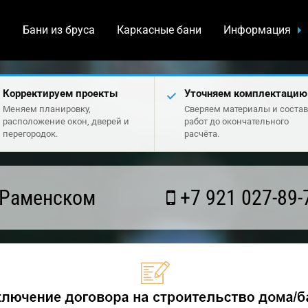
а
Бани из бруса
Каркасные бани
Информация
Корректируем проекты
Уточняем комплектацию
Меняем планировку,
Сверяем материалы и состав
расположение окон, дверей и
работ до окончательного
перегородок.
расчёта.
 Раменском
+7 921 027-89-