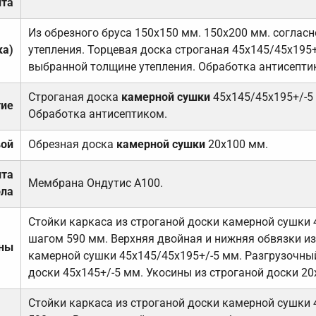
та
Из обрезного бруса 150х150 мм. 150х200 мм. соглас
ка)
утепления. Торцевая доска строганая 45х145/45х195+
выбранной толщине утепления. Обработка антисепти
Строганая доска
камерной сушки
45х145/45х195+/-5
тие
Обработка антисептиком.
вой
Обрезная доска
камерной сушки
20х100 мм.
ита
Мембрана Ондутис А100.
ола
Стойки каркаса из строганой доски камерной сушки 
шагом 590 мм. Верхняя двойная и нижняя обвязки из
ены
камерной сушки 45х145/45х195+/-5 мм. Разгрузочный
доски 45х145+/-5 мм. Укосины из строганой доски 20
Стойки каркаса из строганой доски камерной сушки 