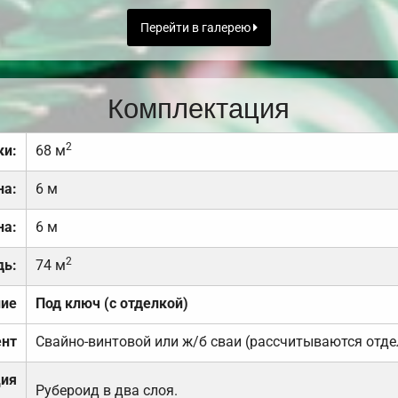
Перейти в галерею
Комплектация
2
ки:
68 м
на:
6 м
на:
6 м
2
дь:
74 м
ние
Под ключ (с отделкой)
нт
Свайно-винтовой или ж/б сваи (рассчитываются отде
ция
Рубероид в два слоя.