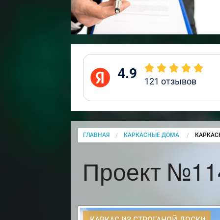
4.9
121
отзывов
ГЛАВНАЯ
КАРКАСНЫЕ ДОМА
CURRENT
КАРКАС
Проект №114
КАРКАС ИЗ СТРОГАНОЙ ДОСКИ