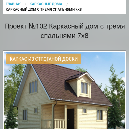
ГЛАВНАЯ
КАРКАСНЫЕ ДОМА
CURRENT:
КАРКАСНЫЙ ДОМ С ТРЕМЯ СПАЛЬНЯМИ 7Х8
Проект №102 Каркасный дом с тремя
спальнями 7х8
КАРКАС ИЗ СТРОГАНОЙ ДОСКИ