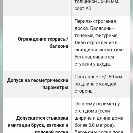
толщиной 35-36 мм.
сорт АВ.
Перила- строганая
доска. Балясины-
точеные, фигурные.
Ограждение террасы/
Либо ограждение в
балкона
скандинавском стиле.
Устанавливаются
ступени у входа.
Составляет +/- 50 мм
Допуск на геометрические
по длине с каждой
параметры
стороны.
По всему периметру
стен дома (если
Допускается стыковка
ширина и длина дома
имитации бруса, вагонки и
более 6,0 метров).
половой доски
Вагонки и доски пола