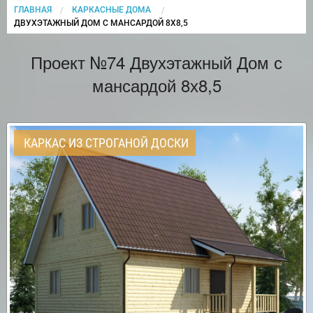
ГЛАВНАЯ
КАРКАСНЫЕ ДОМА
CURRENT:
ДВУХЭТАЖНЫЙ ДОМ С МАНСАРДОЙ 8Х8,5
Проект №74 Двухэтажный Дом с
мансардой 8х8,5
КАРКАС ИЗ СТРОГАНОЙ ДОСКИ