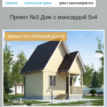
ГЛАВНАЯ
КАРКАСНЫЕ ДОМА
CURRENT:
ДОМ С МАНСАРДОЙ 5Х4
Проект №3 Дом с мансардой 5х4
КАРКАС ИЗ СТРОГАНОЙ ДОСКИ