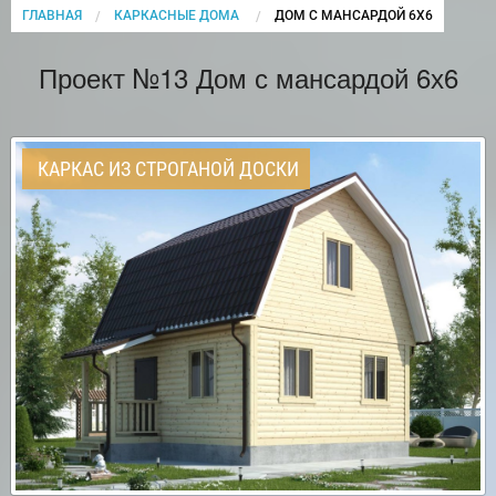
ГЛАВНАЯ
КАРКАСНЫЕ ДОМА
CURRENT:
ДОМ С МАНСАРДОЙ 6Х6
Проект №13 Дом с мансардой 6х6
КАРКАС ИЗ СТРОГАНОЙ ДОСКИ