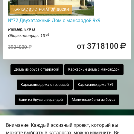
КАРКАС ИЗ СТРОГАНОЙ ДОСКИ
№72 Двухэтажный Дом с мансардой 9х9
Размер: 9х9 м
2
Общая площадь: 137
от 3718100
3904000
Дома из бруса с таррасой
Каркасные дома с мансардой
Каркасные дома с террасой
Каркасные дома 7х9
Бани из бруса с верандой
Маленькие бани из бруса
Внимание! Каждый эскизный проект, который вы
можете выбрать в каталогах, можно изменить. Вы