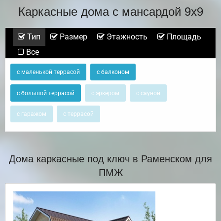
Каркасные дома с мансардой 9х9
Тип
Размер
Этажность
Площадь
Все
с маленькой террасой
с балконом
с большой террасой
с эркером
с сауной
с гаражом
с террасой
Дома каркасные под ключ в Раменском для
ПМЖ