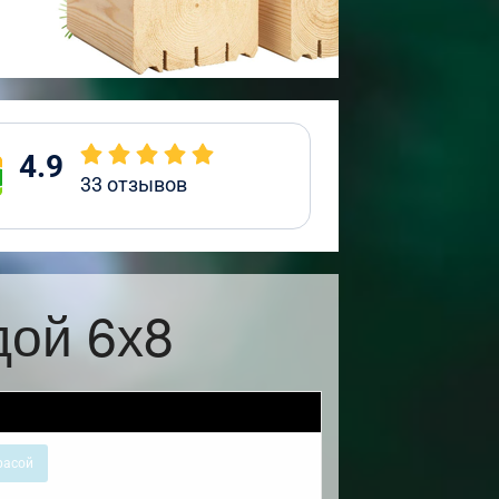
4.9
33
отзывов
дой 6х8
расой