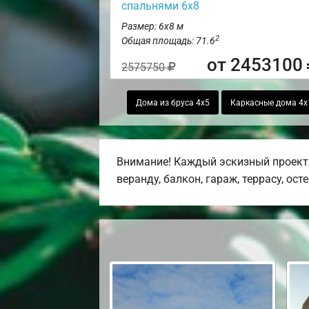
спальнями 6х8
Размер: 6х8 м
2
Общая площадь: 71.6
от 2453100
2575750
Дома из бруса 4х5
Каркасные дома 4х
Внимание! Каждый эскизный проект,
веранду, балкон, гараж, террасу, ост