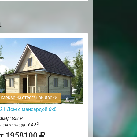
а
КАРКАС ИЗ СТРОГАНОЙ ДОСКИ
21 Дом с мансардой 6х8
змер: 6х8 м
2
щая площадь: 64.3
т 1958100