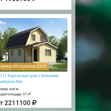
КАРКАС ИЗ СТРОГАНОЙ ДОСКИ
117 Каркасный дом с большим
амбуром 8х6
змер: 6х8 м
2
щая площадь: 57.4
т 2211100