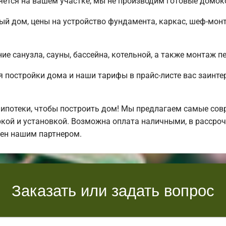
яется на вашем участке, мы не производим готовые домо
ый дом, цены на устройство фундамента, каркас, шеф-мон
е санузла, сауны, бассейна, котельной, а также монтаж п
 постройки дома и наши тарифы в прайс-листе вас заинт
ипотеки, чтобы построить дом! Мы предлагаем самые сов
кой и установкой. Возможна оплата наличными, в рассрочк
лен нашим партнером.
Заказать или задать вопрос