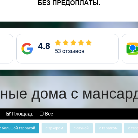
4.8
53
отзывов
ные дома с мансар
Площадь
Все
с большой террасой
с эркером
с сауной
с гаражом
с тер