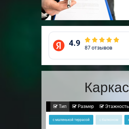
4.9
87
отзывов
Каркас
Тип
Размер
Этажность
с маленькой террасой
с балконом