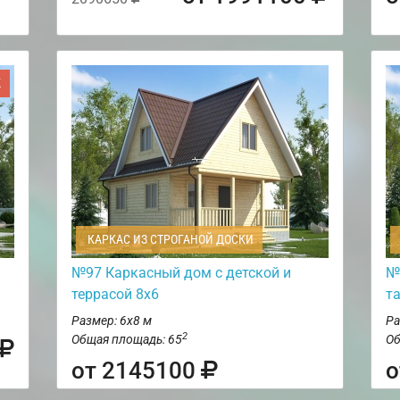
Ж
КАРКАС ИЗ СТРОГАНОЙ ДОСКИ
№97 Каркасный дом с детской и
№
террасой 8х6
т
Размер: 6х8 м
Ра
2
Общая площадь: 65
Об
от 2145100
о