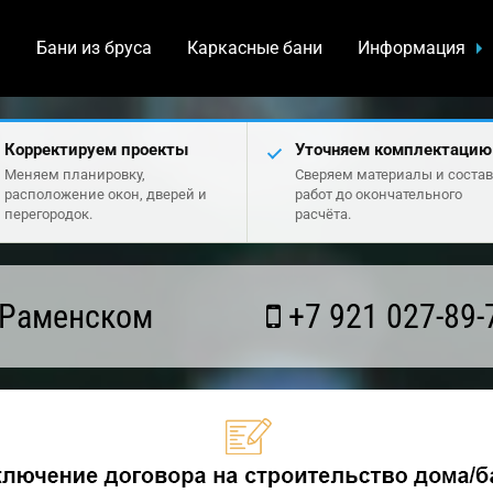
а
Бани из бруса
Каркасные бани
Информация
Корректируем проекты
Уточняем комплектацию
Меняем планировку,
Сверяем материалы и состав
расположение окон, дверей и
работ до окончательного
перегородок.
расчёта.
 Раменском
+7 921 027-89-