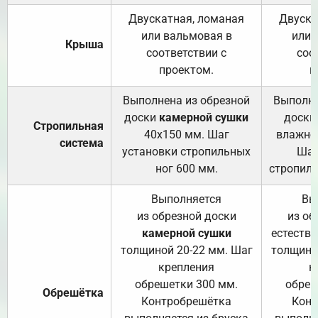
Двускатная, ломаная
Двуска
или вальмовая в
или 
Крыша
соответствии с
соо
проектом.
п
Выполнена из обрезной
Выполне
доски
камерной сушки
доски
Стропильная
40х150 мм. Шаг
влажно
система
установки стропильных
Шаг
ног 600 мм.
стропиль
Выполняется
Вы
из обрезной доски
из об
камерной сушки
естеств
толщиной 20-22 мм. Шаг
толщино
крепления
к
обрешетки 300 мм.
обреш
Обрешётка
Контробрешётка
Конт