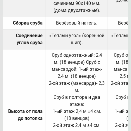
сечением 90х140 мм.
(дома двухэтажные).
Сборка сруба
Берёзовый нагель.
Берёз
Соединение
«Тёплый угол» (коренной
«Тёплый 
углов сруба
шип).
Сруб одноэтажный: 2,4
Сруб од
м. (18 венцов) Сруб с
м. (18
мансардой: 1-ый этаж-
мансард
2,4 м. (18 венцов)
2,5 м
2-ой этаж (мансарда)- 2,3
2-ой этаж
м.
Сруб в полтора и два
Сруб в
этажа:
Высота от пола
1-ый этаж 2,4 м ±4 см.
1-ый эт
до потолка
(18 венцов)
(1
2-ой этаж 2,4 м ±4 см.
2-ой эт