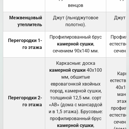
венцов
Межвенцовый
Джут (льноджутовое
Джут 
утеплитель
полотно).
п
Профилированный брус
Профили
Перегородки 1-
камерной сушки
,
естестве
го этажа
сечением 90х140 мм.
сечени
Каркасные: доска
камерной сушки
40х100
Карк
мм, обшитые
естеств
евровагонкой хвойных
40х10
пород, камерной сушки,
манса
Перегородки 2-
толщиной 12,5 мм. сорт
этажа
го этажа
«АВ» (дома с мансардой
профили
и в 1,5 этажа). Брусовые:
естестве
профилированный брус
сечени
камерной сушки
,
(дома 