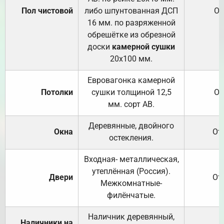
Пол чистовой
либо шпунтованная ДСП
От
16 мм. по разряженной
обрешётке из обрезной
доски
камерной сушки
20х100 мм.
Евровагонка камерной
Потолки
сушки толщиной 12,5
От
мм. сорт АВ.
Деревянные, двойного
Окна
От
остекления.
Входная- металлическая,
утеплённая (Россия).
Двери
От
Межкомнатные-
филёнчатые.
Наличник деревянный,
Наличники на