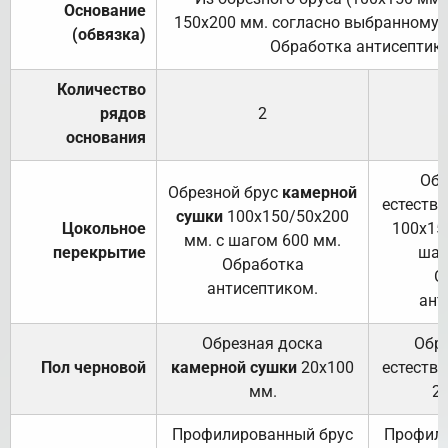
Основание
150х200 мм. согласно выбранному с
(обвязка)
Обработка антисептик
Количество
рядов
2
основания
Обр
Обрезной брус
камерной
естеств
сушки
100х150/50х200
Цокольное
100х15
мм. с шагом 600 мм.
перекрытие
шаг
Обработка
О
антисептиком.
ант
Обрезная доска
Обр
Пол черновой
камерной сушки
20х100
естеств
мм.
2
Профилированный брус
Профили