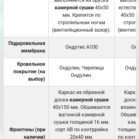
выполняется из бруска
выполня
камерной сушки
40х50
естеств
мм. Крепится по
40х50 м
стропильным ногам
строп
(вентиляционный зазор).
(вентиля
Подкровельная
Ондутис А100
Он
мембрана
Кровельное
Ондулин, Черепица
Ондул
покрытие (на
Ондулин.
выбор)
Каркас из обрезной
Карка
доски
камерной сушки
доски
40х150 мм. Обшиваются
влажно
вагонкой камерной
Обшива
сушки толщиной 16 мм.
каме
Фронтоны (при
сорт АВ по контррейке
толщиной
наличии)
20х40 мм.
по контр