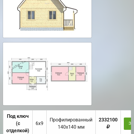
Под ключ
Профилированный
2332100
(с
6х9
За
140х140 мм
отделкой)