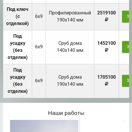
Под ключ
Профилированный
2519100
(с
6х9
За
190х140 мм
отделкой)
Под
усадку
Cруб дома
1452100
6х9
За
(без
140х140 мм
отделки)
Под
усадку
Cруб дома
1705100
6х9
За
(без
190х140 мм
отделки)
Наши работы