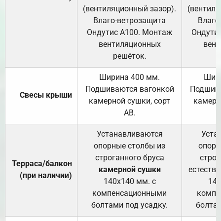
(вентиляционный зазор).
(вентиля
Влаго-ветрозащита
Влаго
Ондутис А100. Монтаж
Ондути
вентиляционных
вент
решёток.
Ширина 400 мм.
Шир
Подшиваются вагонкой
Подшива
Свесы крыши
камерной сушки, сорт
камерн
АВ.
Устанавливаются
Уста
опорные столбы из
опорн
строганного бруса
строг
Терраса/балкон
камерной сушки
естеств
(при наличии)
140х140 мм. с
140
компенсационными
компе
болтами под усадку.
болтам