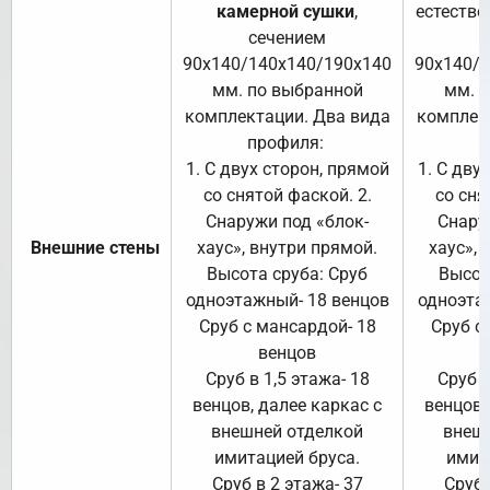
камерной сушки
,
естестве
сечением
с
90х140/140х140/190х140
90х140/
мм. по выбранной
мм. 
комплектации. Два вида
комплек
профиля:
п
1. С двух сторон, прямой
1. С дву
со снятой фаской. 2.
со сня
Снаружи под «блок-
Снару
Внешние стены
хаус», внутри прямой.
хаус», 
Высота сруба: Сруб
Высот
одноэтажный- 18 венцов
одноэта
Сруб с мансардой- 18
Сруб с
венцов
Сруб в 1,5 этажа- 18
Сруб в
венцов, далее каркас с
венцов,
внешней отделкой
внеш
имитацией бруса.
имит
Сруб в 2 этажа- 37
Сруб 