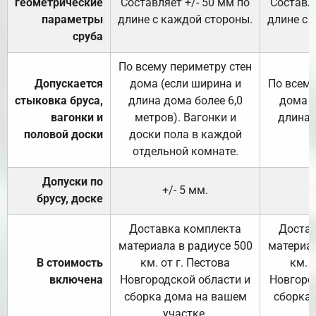
геометрические
Составляет +/- 50 мм по
Составля
параметры
длине с каждой стороны.
длине с 
сруба
По всему периметру стен
Допускается
дома (если ширина и
По всему
стыковка бруса,
длина дома более 6,0
дома (
вагонки и
метров). Вагонки и
длина 
половой доски
доски пола в каждой
отдельной комнате.
Допуски по
+/- 5 мм.
брусу, доске
Доставка комплекта
Достав
материала в радиусе 500
материал
В стоимость
км. от г. Пестова
км. 
включена
Новгородской области и
Новгоро
сборка дома на вашем
сборка
участке.