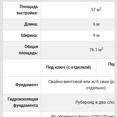
Площадь
2
57 м
застройки:
Длина:
6 м
Ширина:
9 м
Общая
2
76.1 м
площадь:
Под 
Под ключ (с отделкой)
Свайно-винтовой или ж/б сваи (р
Фундамент
отдельно).
Гидроизоляция
Рубероид в два слоя
фундамента
Из обрезного бруса (100х150 мм.