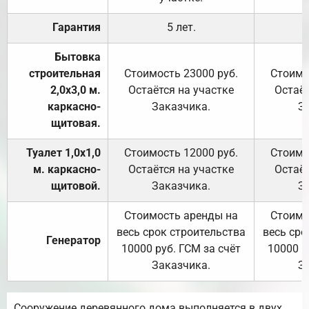
Гарантия
5 лет.
Бытовка
строительная
Стоимость 23000 руб.
Стоимо
2,0х3,0 м.
Остаётся на участке
Остаёт
каркасно-
Заказчика.
З
щитовая.
Туалет 1,0х1,0
Стоимость 12000 руб.
Стоимо
м. каркасно-
Остаётся на участке
Остаёт
щитовой.
Заказчика.
З
Стоимость аренды на
Стоимо
весь срок строительства
весь сро
Генератор
10000 руб. ГСМ за счёт
10000 р
Заказчика.
З
Сооружение деревянного дома выполняется в двух