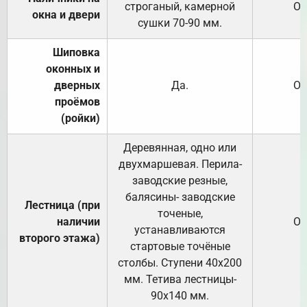
строганый, камерной
От
окна и двери
сушки 70-90 мм.
Шиповка
оконных и
дверных
Да.
От
проёмов
(ройки)
Деревянная, одно или
двухмаршевая. Перила-
заводские резные,
балясины- заводские
Лестница (при
точеные,
наличии
От
устанавливаются
второго этажа)
стартовые точёные
столбы. Ступени 40х200
мм. Тетива лестницы-
90х140 мм.