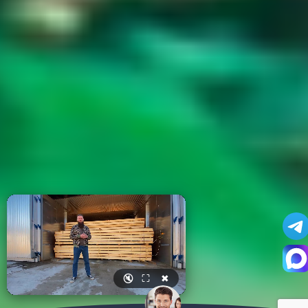
🔇
⛶
✖