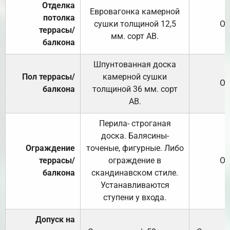
Отделка
Евровагонка камерной
потолка
сушки толщиной 12,5
От
террасы/
мм. сорт АВ.
балкона
Шпунтованная доска
Пол террасы/
камерной сушки
От
балкона
толщиной 36 мм. сорт
АВ.
Перила- строганая
доска. Балясины-
Ограждение
точеные, фигурные. Либо
террасы/
ограждение в
От
балкона
скандинавском стиле.
Устанавливаются
ступени у входа.
Допуск на