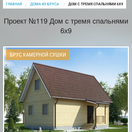
ГЛАВНАЯ
ДОМА ИЗ БРУСА
CURRENT:
ДОМ С ТРЕМЯ СПАЛЬНЯМИ 6Х9
Проект №119 Дом с тремя спальнями
6х9
БРУС КАМЕРНОЙ СУШКИ