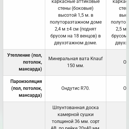
каркасные аттиковые
каркас
стены (боковые)
стен
высотой 1,5 м. в
высо
полутораэтажном доме
полутор
2,4 м ±4 см (поднят
2,5 м 
брусом на 18 венцов) в
брусом 
двухэтажном доме.
двухэ
Утепление (пол,
Минеральная вата
Knauf
потолок,
От
150
мм.
мансарда)
Пароизоляция
(пол, потолок,
Ондутис
R70
.
От
мансарда)
Шпунтованная доска
камерной сушки
толщиной 36 мм. сорт
АВ. по рейке 20х40 мм.