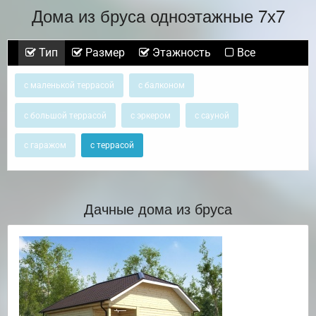
Дома из бруса одноэтажные 7х7
Тип
Размер
Этажность
Все
с маленькой террасой
с балконом
с большой террасой
с эркером
с сауной
с гаражом
с террасой
Дачные дома из бруса