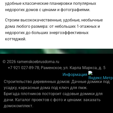
удобные классические планировки популярных
недорогих домов с ценами и фотографиями.
Строим высококачественные, удобные, необычные
дома любого размера: от небольших 1-этажных и
недорогих до больших энергоэффективных
коттеджей.
© 2026 ramenskoebrusdoma.ru
+7 921 027-89-78; Раменское, ул. Карла Маркса, д. 5
Информация
Строительство деревянных домов: Дачные домики под
усадку, каркасные дома под ключ для пмж.
Бригада плотников постороит садовые домики для
дачи. Каталог проектов с фото и ценами: заказать
домокомплект.