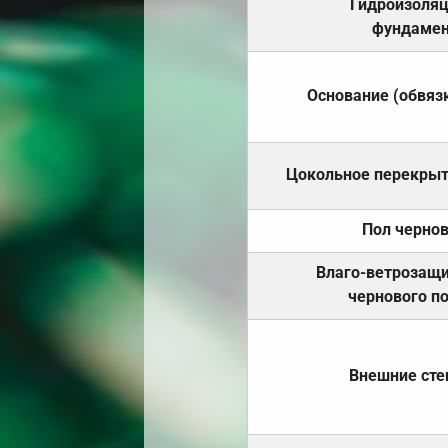
Гидроизоля
фундамен
Основание (обвяз
Цокольное перекры
Пол черно
Влаго-ветрозащ
чернового п
Внешние ст