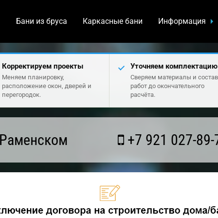
а
Бани из бруса
Каркасные бани
Информация
Корректируем проекты
Уточняем комплектацию
Меняем планировку,
Сверяем материалы и состав
расположение окон, дверей и
работ до окончательного
перегородок.
расчёта.
 Раменском
+7 921 027-89-