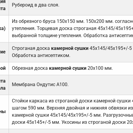
ция
Рубероид в два слоя.
та
Из обрезного бруса 150х150 мм. 150х200 мм. соглас
ка)
утепления. Торцевая доска строганая 45х145/45х195+
выбранной толщине утепления. Обработка антисепти
Строганая доска
камерной сушки
45х145/45х195+/-5
тие
Обработка антисептиком.
вой
Обрезная доска
камерной сушки
20х100 мм.
ита
Мембрана Ондутис А100.
ола
Стойки каркаса из строганой доски камерной сушки 
шагом 590 мм. Верхняя двойная и нижняя обвязки из
ены
камерной сушки 45х145/45х195+/-5 мм. Разгрузочный
доски 45х145+/-5 мм. Укосины из строганой доски 20