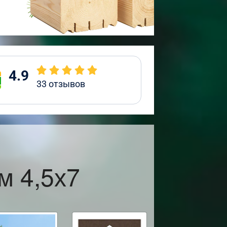
4.9
33
отзывов
м 4,5х7