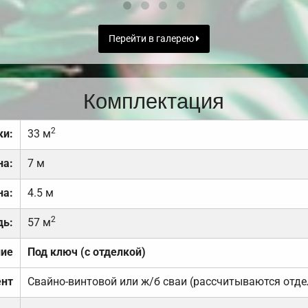
Перейти в галерею
Комплектация
2
ки:
33 м
на:
7 м
на:
4.5 м
2
дь:
57 м
ние
Под ключ (с отделкой)
нт
Свайно-винтовой или ж/б сваи (рассчитываются отде