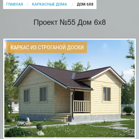
ГЛАВНАЯ
КАРКАСНЫЕ ДОМА
CURRENT:
ДОМ 6Х8
Проект №55 Дом 6х8
КАРКАС ИЗ СТРОГАНОЙ ДОСКИ