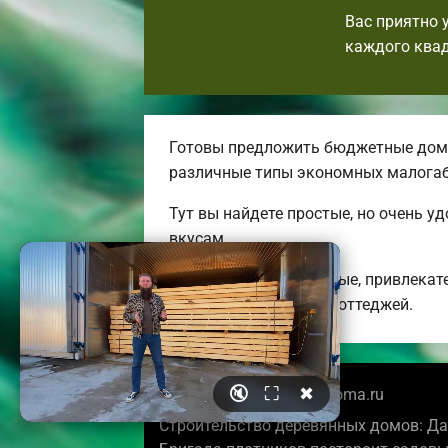
Вас приятно 
каждого квад
Готовы предложить бюджетные дома
различные типы экономных малога
Тут вы найдете простые, но очень 
вкусам.
Мы предлагаем удобные, привлекат
энергоэффективных коттеджей.
🔇
⛶
✖
© 2026 ramenskoebrusdoma.ru
Строительство деревянных домов: Да