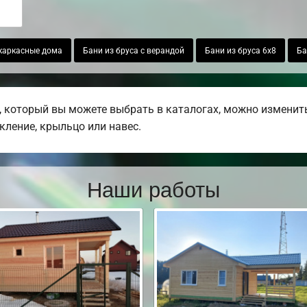
каркасные дома
Бани из бруса с верандой
Бани из бруса 6х8
Ба
 который вы можете выбрать в каталогах, можно изменить
екление, крыльцо или навес.
Наши работы