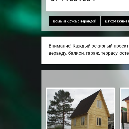
Дома из бруса с верандой
Двухэтажные 
Внимание! Каждый эскизный проект,
веранду, балкон, гараж, террасу, ост