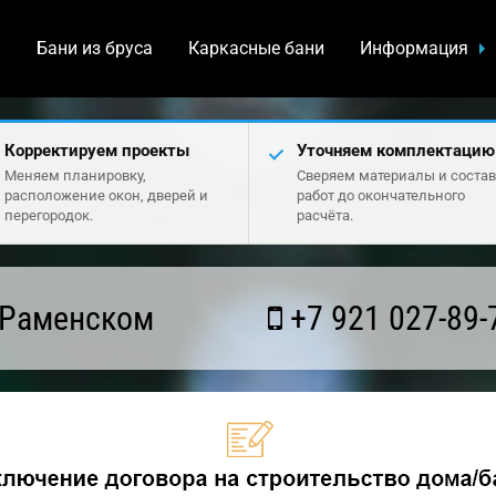
а
Бани из бруса
Каркасные бани
Информация
Корректируем проекты
Уточняем комплектацию
Меняем планировку,
Сверяем материалы и состав
расположение окон, дверей и
работ до окончательного
перегородок.
расчёта.
 Раменском
+7 921 027-89-