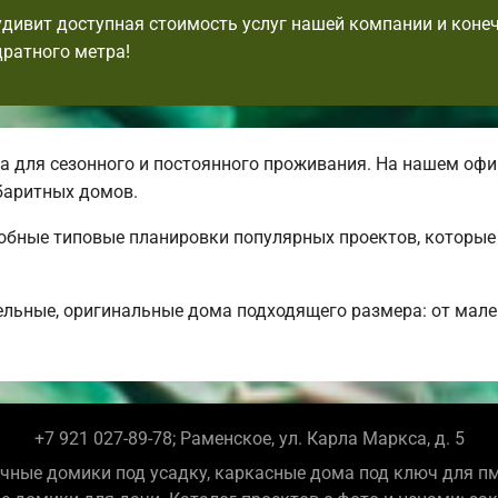
удивит доступная стоимость услуг нашей компании и коне
ратного метра!
 для сезонного и постоянного проживания. На нашем оф
баритных домов.
удобные типовые планировки популярных проектов, которы
ельные, оригинальные дома подходящего размера: от мал
+7 921 027-89-78; Раменское, ул. Карла Маркса, д. 5
чные домики под усадку, каркасные дома под ключ для п