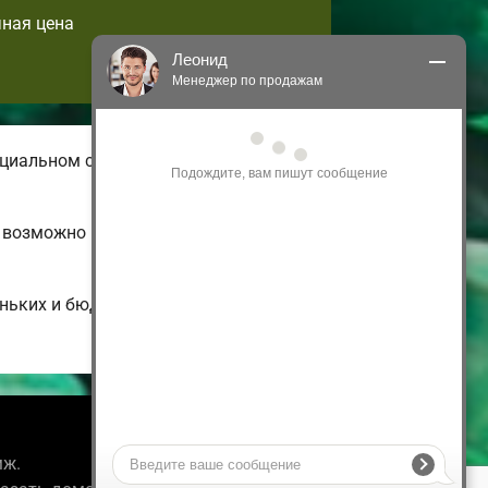
чная цена
Леонид
Менеджер по продажам
Здравствуйте! Я могу 
ициальном сайте представлены
проконсультировать Вас по нашим 
акциям и проектам.
Только что
е возможно подстроить по своим
еньких и бюджетных до больших
Информация
мж.