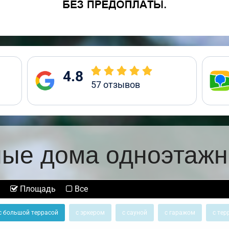
4.8
57
отзывов
ные дома одноэтажн
Площадь
Все
с большой террасой
с эркером
с сауной
с гаражом
с тер