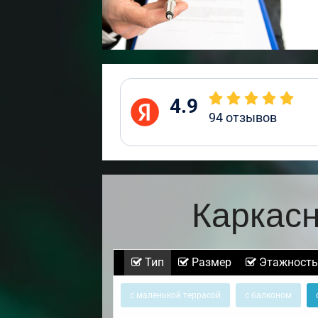
4.9
94
отзывов
Каркас
Тип
Размер
Этажность
с маленькой террасой
с балконом