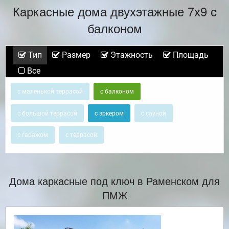
Каркасные дома двухэтажные 7х9 с
балконом
Тип
Размер
Этажность
Площадь
Все
с маленькой террасой
с балконом
с большой террасой
с эркером
с сауной
с гаражом
с террасой
Дома каркасные под ключ в Раменском для
ПМЖ