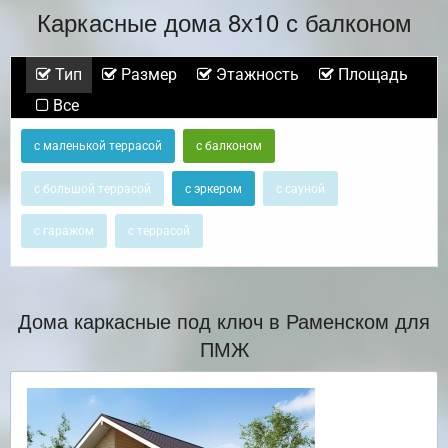
Каркасные дома 8х10 с балконом
Тип
Размер
Этажность
Площадь
Все
с маленькой террасой
с балконом
с большой террасой
с эркером
с сауной
с гаражом
с террасой
Дома каркасные под ключ в Раменском для
ПМЖ