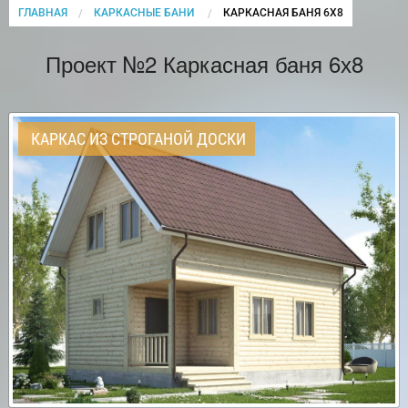
ГЛАВНАЯ
КАРКАСНЫЕ БАНИ
CURRENT:
КАРКАСНАЯ БАНЯ 6Х8
Проект №2 Каркасная баня 6х8
КАРКАС ИЗ СТРОГАНОЙ ДОСКИ