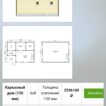
Каркасный
Толщина
2596100
дом (150
6х8
утепления
Заказать
мм)
150 мм