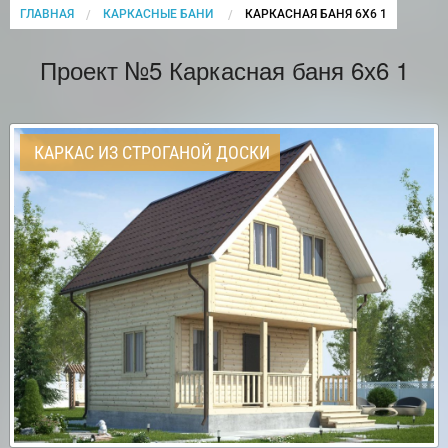
ГЛАВНАЯ
КАРКАСНЫЕ БАНИ
CURRENT:
КАРКАСНАЯ БАНЯ 6Х6 1
Проект №5 Каркасная баня 6х6 1
КАРКАС ИЗ СТРОГАНОЙ ДОСКИ