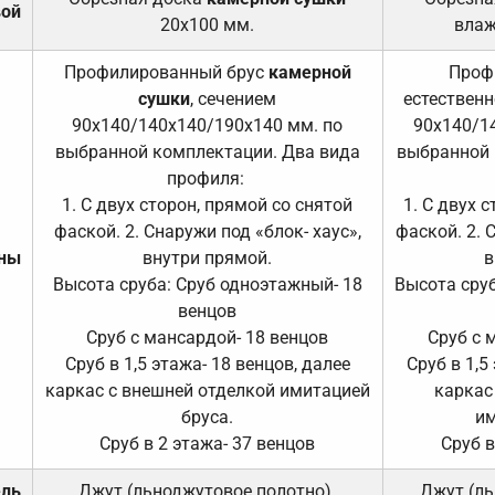
вой
20х100 мм.
влаж
Профилированный брус
камерной
Проф
сушки
, сечением
естественн
90х140/140х140/190х140 мм. по
90х140/1
выбранной комплектации. Два вида
выбранной 
профиля:
1. С двух сторон, прямой со снятой
1. С двух 
фаской. 2. Снаружи под «блок- хаус»,
фаской. 2. 
ены
внутри прямой.
в
Высота сруба: Сруб одноэтажный- 18
Высота сруб
венцов
Сруб с мансардой- 18 венцов
Сруб с 
Сруб в 1,5 этажа- 18 венцов, далее
Сруб в 1,5
каркас с внешней отделкой имитацией
каркас
бруса.
им
Сруб в 2 этажа- 37 венцов
Сруб в
ель
Джут (льноджутовое полотно).
Джут (ль