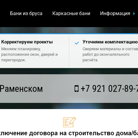
а
Бани из бруса
Каркасные бани
Информация
Корректируем проекты
Уточняем комплектацию
Меняем планировку,
Сверяем материалы и состав
расположение окон, дверей и
работ до окончательного
перегородок.
расчёта.
 Раменском
+7 921 027-89-