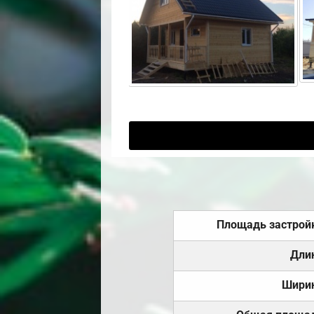
Площадь застрой
Дли
Шири