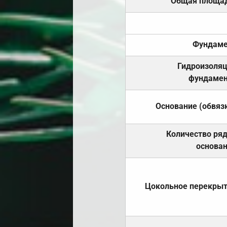
Общая площа
Фундаме
Гидроизоля
фундамен
Основание (обвяз
Количество ря
основа
Цокольное перекры