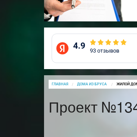
4.9
93
отзывов
ГЛАВНАЯ
ДОМА ИЗ БРУСА
CURRENT:
ЖИЛОЙ ДОМ
Проект №134