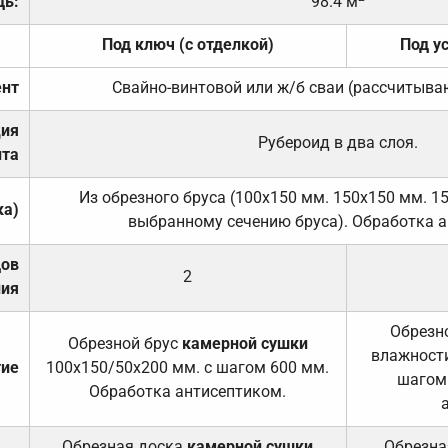
дь:
98.4 м
Под ключ (с отделкой)
Под у
нт
Свайно-винтовой или ж/б сваи (рассчитыва
ция
Рубероид в два слоя.
та
Из обрезного бруса (100х150 мм. 150х150 мм. 1
ка)
выбранному сечению бруса). Обработка а
дов
2
ния
Обрезно
Обрезной брус
камерной сушки
влажности
тие
100х150/50х200 мм. с шагом 600 мм.
шагом
Обработка антисептиком.
Обрезная доска
камерной сушки
Обрезна