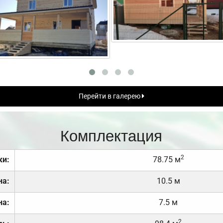
Перейти в галерею
Комплектация
2
ки:
78.75 м
на:
10.5 м
на:
7.5 м
2