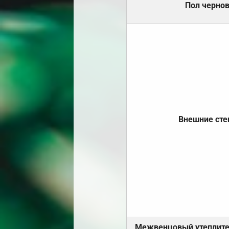
Пол черно
Внешние ст
Межвенцовый утеплит