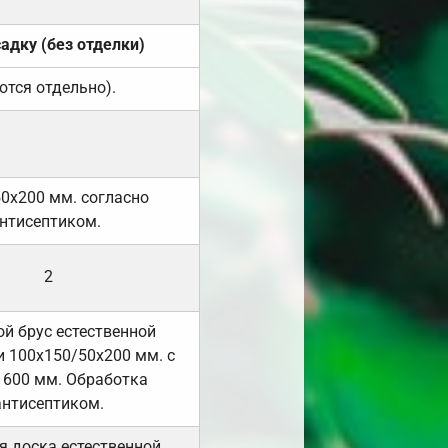
садку (без отделки)
ются отдельно).
50х200 мм. согласно
нтисептиком.
2
й брус естественной
 100х150/50х200 мм. с
 600 мм. Обработка
антисептиком.
я доска естественной