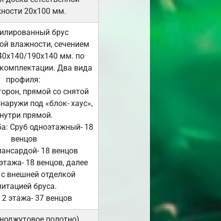
ности 20х100 мм.
илированный брус
ой влажности, сечением
40х140/190х140 мм. по
комплектации. Два вида
профиля:
сторон, прямой со снятой
Снаружи под «блок- хаус»,
нутри прямой.
а: Сруб одноэтажный- 18
венцов
мансардой- 18 венцов
 этажа- 18 венцов, далее
 с внешней отделкой
итацией бруса.
 2 этажа- 37 венцов
ноджутовое полотно).