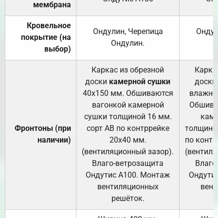
мембрана
Кровельное
Ондулин, Черепица
Ондул
покрытие (на
Ондулин.
выбор)
Каркас из обрезной
Карка
доски
камерной сушки
доски
40х150 мм. Обшиваются
влажно
вагонкой камерной
Обшива
сушки толщиной 16 мм.
каме
Фронтоны (при
сорт АВ по контррейке
толщиной
наличии)
20х40 мм.
по контр
(вентиляционный зазор).
(вентиля
Влаго-ветрозащита
Влаго
Ондутис А100. Монтаж
Ондути
вентиляционных
вент
решёток.