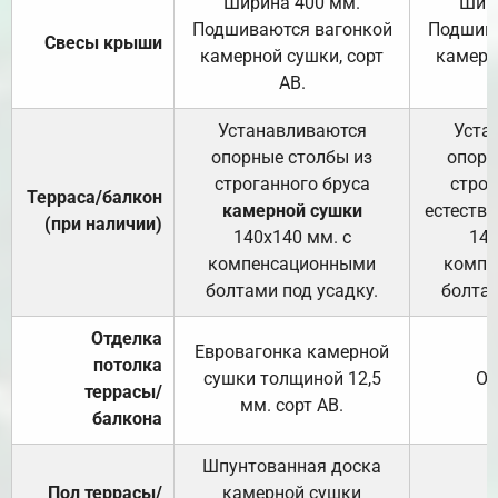
Ширина 400 мм.
Шир
Подшиваются вагонкой
Подшива
Свесы крыши
камерной сушки, сорт
камерн
АВ.
Устанавливаются
Уста
опорные столбы из
опорн
строганного бруса
строг
Терраса/балкон
камерной сушки
естеств
(при наличии)
140х140 мм. с
140
компенсационными
компе
болтами под усадку.
болтам
Отделка
Евровагонка камерной
потолка
сушки толщиной 12,5
От
террасы/
мм. сорт АВ.
балкона
Шпунтованная доска
Пол террасы/
камерной сушки