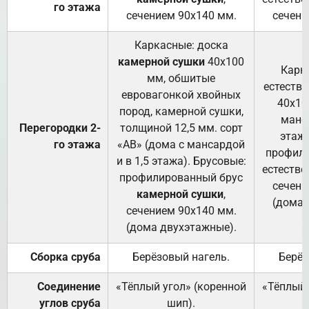
го этажа
сечением 90х140 мм.
сечени
Каркасные: доска
камерной сушки
40х100
Карк
мм, обшитые
естеств
евровагонкой хвойных
40х10
пород, камерной сушки,
манса
Перегородки 2-
толщиной 12,5 мм. сорт
этажа
го этажа
«АВ» (дома с мансардой
профили
и в 1,5 этажа). Брусовые:
естестве
профилированный брус
сечени
камерной сушки
,
(дома 
сечением 90х140 мм.
(дома двухэтажные).
Сборка сруба
Берёзовый нагель.
Берёз
Соединение
«Тёплый угол» (коренной
«Тёплый 
углов сруба
шип).