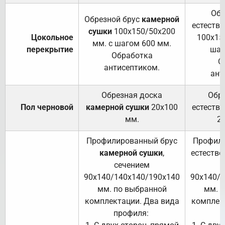
Обр
Обрезной брус
камерной
естеств
сушки
100х150/50х200
Цокольное
100х15
мм. с шагом 600 мм.
перекрытие
шаг
Обработка
О
антисептиком.
ант
Обрезная доска
Обр
Пол черновой
камерной сушки
20х100
естеств
мм.
2
Профилированный брус
Профили
камерной сушки
,
естестве
сечением
с
90х140/140х140/190х140
90х140/
мм. по выбранной
мм. 
комплектации. Два вида
комплек
профиля:
п