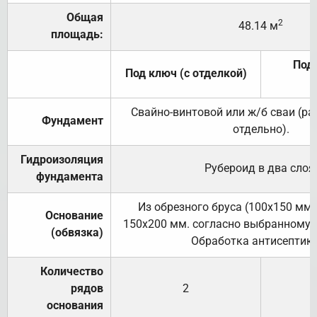
Общая
2
48.14 м
площадь:
Под 
Под ключ (с отделкой)
Свайно-винтовой или ж/б сваи (р
Фундамент
отдельно).
Гидроизоляция
Рубероид в два слоя
фундамента
Из обрезного бруса (100х150 мм.
Основание
150х200 мм. согласно выбранному с
(обвязка)
Обработка антисептик
Количество
рядов
2
основания