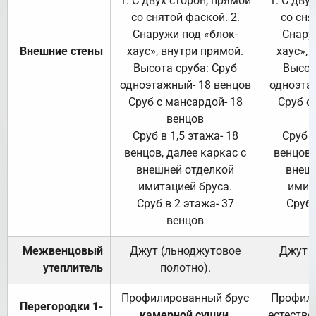
1. С двух сторон, прямой
1. С дву
со снятой фаской. 2.
со сня
Снаружи под «блок-
Снару
Внешние стены
хаус», внутри прямой.
хаус», 
Высота сруба: Сруб
Высот
одноэтажный- 18 венцов
одноэта
Сруб с мансардой- 18
Сруб с
венцов
Сруб в 1,5 этажа- 18
Сруб в
венцов, далее каркас с
венцов,
внешней отделкой
внеш
имитацией бруса.
имит
Сруб в 2 этажа- 37
Сруб 
венцов
Межвенцовый
Джут (льноджутовое
Джут 
утеплитель
полотно).
п
Профилированный брус
Профили
Перегородки 1-
камерной сушки
,
естестве