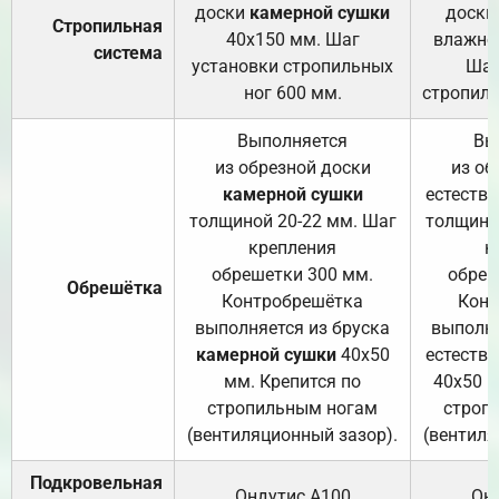
доски
камерной сушки
доски
Стропильная
40х150 мм. Шаг
влажно
система
установки стропильных
Шаг
ног 600 мм.
стропиль
Выполняется
Вы
из обрезной доски
из об
камерной сушки
естеств
толщиной 20-22 мм. Шаг
толщино
крепления
к
обрешетки 300 мм.
обреш
Обрешётка
Контробрешётка
Конт
выполняется из бруска
выполня
камерной сушки
40х50
естеств
мм. Крепится по
40х50 м
стропильным ногам
строп
(вентиляционный зазор).
(вентиля
Подкровельная
Ондутис А100
Он