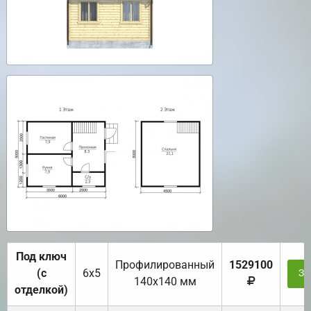
Под ключ
Профилированный
1529100
(с
6х5
За
140х140 мм
отделкой)