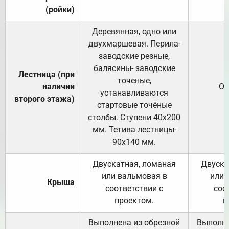
(ройки)
Деревянная, одно или
двухмаршевая. Перила-
заводские резные,
балясины- заводские
Лестница (при
точеные,
наличии
От
устанавливаются
второго этажа)
стартовые точёные
столбы. Ступени 40х200
мм. Тетива лестницы-
90х140 мм.
Двускатная, ломаная
Двуска
или вальмовая в
или 
Крыша
соответствии с
соо
проектом.
п
Выполнена из обрезной
Выполне