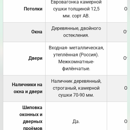
Евровагонка камерной
Потолки
сушки толщиной 12,5
От
мм. сорт АВ.
Деревянные, двойного
Окна
От
остекления.
Входная- металлическая,
утеплённая (Россия).
Двери
От
Межкомнатные-
филёнчатые.
Наличник деревянный,
Наличники на
строганый, камерной
От
окна и двери
сушки 70-90 мм.
Шиповка
оконных и
дверных
Да.
От
проёмов