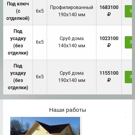
Под ключ
Профилированный
1683100
(с
6х5
За
190х140 мм
отделкой)
Под
усадку
Cруб дома
1023100
6х5
За
(без
140х140 мм
отделки)
Под
усадку
Cруб дома
1155100
6х5
За
(без
190х140 мм
отделки)
Наши работы