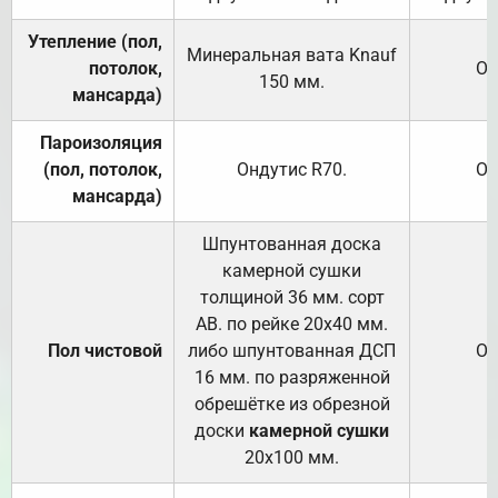
Утепление (пол,
Минеральная вата
Knauf
потолок,
От
150
мм.
мансарда)
Пароизоляция
(пол, потолок,
Ондутис
R70
.
От
мансарда)
Шпунтованная доска
камерной сушки
толщиной 36 мм. сорт
АВ. по рейке 20х40 мм.
Пол чистовой
либо шпунтованная ДСП
От
16 мм. по разряженной
обрешётке из обрезной
доски
камерной сушки
20х100 мм.