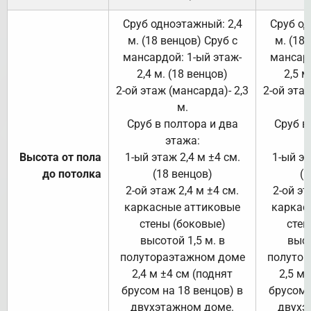
Сруб одноэтажный: 2,4
Сруб од
м. (18 венцов) Сруб с
м. (18
мансардой: 1-ый этаж-
мансард
2,4 м. (18 венцов)
2,5 м
2-ой этаж (мансарда)- 2,3
2-ой этаж
м.
Сруб в полтора и два
Сруб в
этажа:
Высота от пола
1-ый этаж 2,4 м ±4 см.
1-ый эт
до потолка
(18 венцов)
(1
2-ой этаж 2,4 м ±4 см.
2-ой эт
каркасные аттиковые
каркас
стены (боковые)
стен
высотой 1,5 м. в
высо
полутораэтажном доме
полутор
2,4 м ±4 см (поднят
2,5 м 
брусом на 18 венцов) в
брусом 
двухэтажном доме.
двухэ