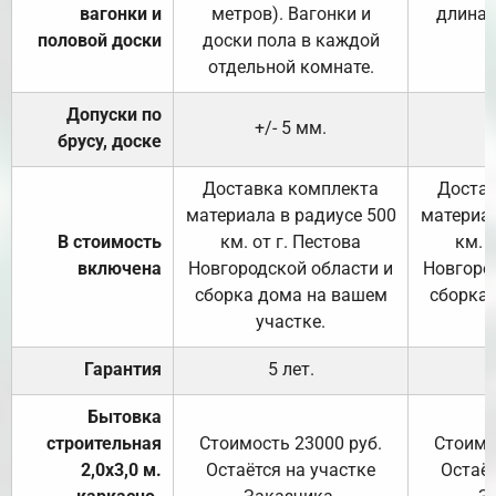
вагонки и
метров). Вагонки и
длина 
половой доски
доски пола в каждой
отдельной комнате.
Допуски по
+/- 5 мм.
брусу, доске
Доставка комплекта
Достав
материала в радиусе 500
материал
В стоимость
км. от г. Пестова
км. 
включена
Новгородской области и
Новгоро
сборка дома на вашем
сборка
участке.
Гарантия
5 лет.
Бытовка
строительная
Стоимость 23000 руб.
Стоимо
2,0х3,0 м.
Остаётся на участке
Остаёт