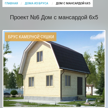
ГЛАВНАЯ
ДОМА ИЗ БРУСА
CURRENT:
ДОМ С МАНСАРДОЙ 6Х5
Проект №6 Дом с мансардой 6х5
БРУС КАМЕРНОЙ СУШКИ