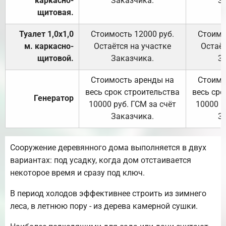
каркасно-
Заказчика.
З
щитовая.
Туалет 1,0х1,0
Стоимость 12000 руб.
Стоимо
м. каркасно-
Остаётся на участке
Остаёт
щитовой.
Заказчика.
З
Стоимость аренды на
Стоимо
весь срок строительства
весь сро
Генератор
10000 руб. ГСМ за счёт
10000 р
Заказчика.
З
Сооружение деревянного дома выполняется в двух
вариантах: под усадку, когда дом отстаивается
некоторое время и сразу под ключ.
В период холодов эффективнее строить из зимнего
леса, в летнюю пору - из дерева камерной сушки.