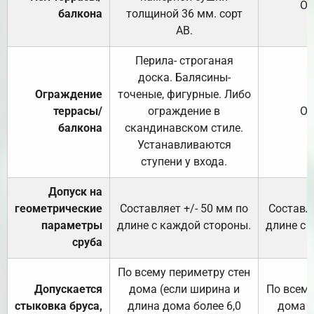
От
балкона
толщиной 36 мм. сорт
АВ.
Перила- строганая
доска. Балясины-
Ограждение
точеные, фигурные. Либо
террасы/
ограждение в
От
балкона
скандинавском стиле.
Устанавливаются
ступени у входа.
Допуск на
геометрические
Составляет +/- 50 мм по
Составля
параметры
длине с каждой стороны.
длине с 
сруба
По всему периметру стен
Допускается
дома (если ширина и
По всему
стыковка бруса,
длина дома более 6,0
дома (