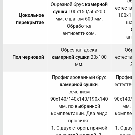
Обр
Обрезной брус
камерной
естеств
сушки
100х150/50х200
Цокольное
100х15
мм. с шагом 600 мм.
перекрытие
шаг
Обработка
О
антисептиком.
ант
Обрезная доска
Обр
Пол черновой
камерной сушки
20х100
естеств
мм.
2
Профилированный брус
Профили
камерной сушки
,
естестве
сечением
с
90х140/140х140/190х140
90х140/
мм. по выбранной
мм. 
комплектации. Два вида
комплек
профиля:
п
1. С двух сторон, прямой
1. С дву