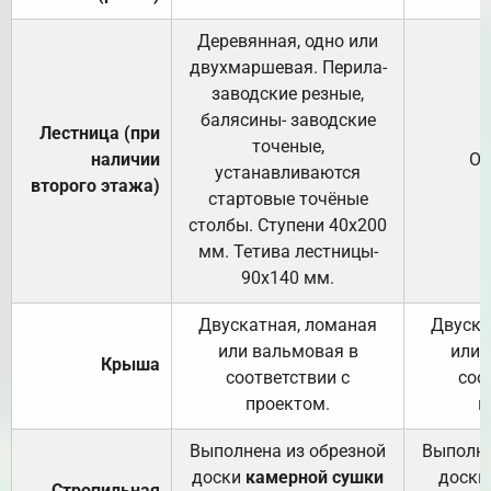
Деревянная, одно или
двухмаршевая. Перила-
заводские резные,
балясины- заводские
Лестница (при
точеные,
наличии
От
устанавливаются
второго этажа)
стартовые точёные
столбы. Ступени 40х200
мм. Тетива лестницы-
90х140 мм.
Двускатная, ломаная
Двуска
или вальмовая в
или 
Крыша
соответствии с
соо
проектом.
п
Выполнена из обрезной
Выполне
доски
камерной сушки
доски
Стропильная