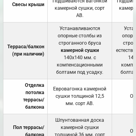
Подшиваются вагонкой
Подшива
Свесы крыши
камерной сушки, сорт
камерн
АВ.
Устанавливаются
Уста
опорные столбы из
опорн
строганного бруса
строг
Терраса/балкон
камерной сушки
естеств
(при наличии)
140х140 мм. с
140
компенсационными
компе
болтами под усадку.
болтам
Отделка
Евровагонка камерной
потолка
сушки толщиной 12,5
От
террасы/
мм. сорт АВ.
балкона
Шпунтованная доска
Пол террасы/
камерной сушки
От
балкона
толщиной 36 мм. сорт