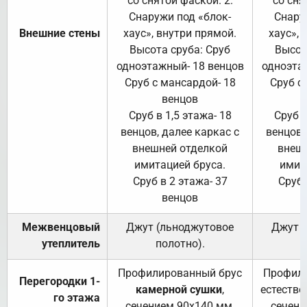
со снятой фаской. 2.
со сня
Снаружи под «блок-
Снару
Внешние стены
хаус», внутри прямой.
хаус», 
Высота сруба: Сруб
Высот
одноэтажный- 18 венцов
одноэта
Сруб с мансардой- 18
Сруб с
венцов
Сруб в 1,5 этажа- 18
Сруб в
венцов, далее каркас с
венцов,
внешней отделкой
внеш
имитацией бруса.
имит
Сруб в 2 этажа- 37
Сруб 
венцов
Межвенцовый
Джут (льноджутовое
Джут 
утеплитель
полотно).
п
Профилированный брус
Профили
Перегородки 1-
камерной сушки
,
естестве
го этажа
сечением 90х140 мм.
сечени