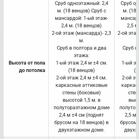
Сруб одноэтажный: 2,4
Сруб од
м. (18 венцов) Сруб с
м. (18
мансардой: 1-ый этаж-
мансард
2,4 м. (18 венцов)
2,5 м
2-ой этаж (мансарда)- 2,3
2-ой этаж
м.
Сруб в полтора и два
Сруб в
этажа:
Высота от пола
1-ый этаж 2,4 м ±4 см.
1-ый эт
до потолка
(18 венцов)
(1
2-ой этаж 2,4 м ±4 см.
2-ой эт
каркасные аттиковые
каркас
стены (боковые)
стен
высотой 1,5 м. в
высо
полутораэтажном доме
полутор
2,4 м ±4 см (поднят
2,5 м 
брусом на 18 венцов) в
брусом 
двухэтажном доме.
двухэ