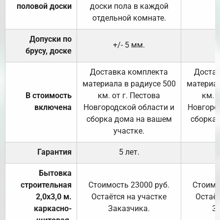
половой доски
доски пола в каждой
отдельной комнате.
Допуски по
+/- 5 мм.
брусу, доске
Доставка комплекта
Достав
материала в радиусе 500
материал
В стоимость
км. от г. Пестова
км. 
включена
Новгородской области и
Новгоро
сборка дома на вашем
сборка
участке.
Гарантия
5 лет.
Бытовка
строительная
Стоимость 23000 руб.
Стоимо
2,0х3,0 м.
Остаётся на участке
Остаёт
каркасно-
Заказчика.
З