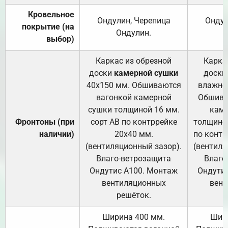
Кровельное
Ондулин, Черепица
Ондул
покрытие (на
Ондулин.
выбор)
Каркас из обрезной
Карка
доски
камерной сушки
доски
40х150 мм. Обшиваются
влажно
вагонкой камерной
Обшива
сушки толщиной 16 мм.
каме
Фронтоны (при
сорт АВ по контррейке
толщиной
наличии)
20х40 мм.
по контр
(вентиляционный зазор).
(вентиля
Влаго-ветрозащита
Влаго
Ондутис А100. Монтаж
Ондути
вентиляционных
вент
решёток.
Ширина 400 мм.
Шир