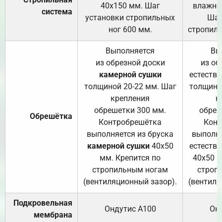
40х150 мм. Шаг
влажно
система
установки стропильных
Шаг
ног 600 мм.
стропиль
Выполняется
Вы
из обрезной доски
из об
камерной сушки
естеств
толщиной 20-22 мм. Шаг
толщино
крепления
к
обрешетки 300 мм.
обреш
Обрешётка
Контробрешётка
Конт
выполняется из бруска
выполня
камерной сушки
40х50
естеств
мм. Крепится по
40х50 м
стропильным ногам
строп
(вентиляционный зазор).
(вентиля
Подкровельная
Ондутис А100
Он
мембрана