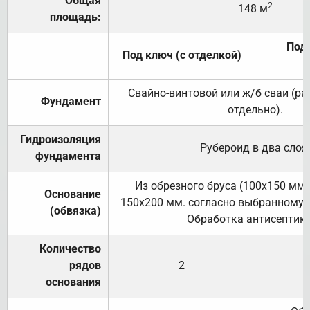
Общая
2
148 м
площадь:
Под 
Под ключ (с отделкой)
Свайно-винтовой или ж/б сваи (р
Фундамент
отдельно).
Гидроизоляция
Рубероид в два слоя
фундамента
Из обрезного бруса (100х150 мм.
Основание
150х200 мм. согласно выбранному с
(обвязка)
Обработка антисептик
Количество
рядов
2
основания