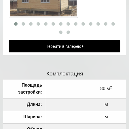
Перейти в галерею
Комплектация
Площадь
2
80 м
застройки:
Длина:
м
Ширина:
м