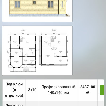
Под ключ
Профилированный
3487100
(с
8х10
З
140х140 мм
отделкой)
Под ключ