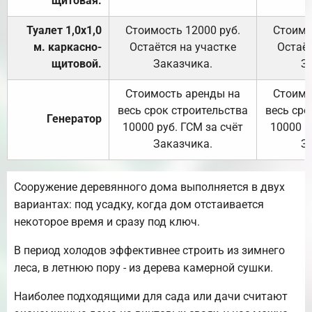
щитовая.
Туалет 1,0х1,0
Стоимость 12000 руб.
Стоимо
м. каркасно-
Остаётся на участке
Остаёт
щитовой.
Заказчика.
З
Стоимость аренды на
Стоимо
весь срок строительства
весь сро
Генератор
10000 руб. ГСМ за счёт
10000 р
Заказчика.
З
Сооружение деревянного дома выполняется в двух
вариантах: под усадку, когда дом отстаивается
некоторое время и сразу под ключ.
В период холодов эффективнее строить из зимнего
леса, в летнюю пору - из дерева камерной сушки.
Наиболее подходящими для сада или дачи считают