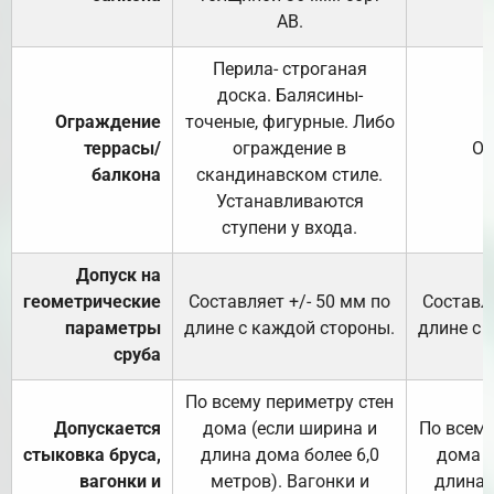
АВ.
Перила- строганая
доска. Балясины-
Ограждение
точеные, фигурные. Либо
террасы/
ограждение в
От
балкона
скандинавском стиле.
Устанавливаются
ступени у входа.
Допуск на
геометрические
Составляет +/- 50 мм по
Составля
параметры
длине с каждой стороны.
длине с 
сруба
По всему периметру стен
Допускается
дома (если ширина и
По всему
стыковка бруса,
длина дома более 6,0
дома (
вагонки и
метров). Вагонки и
длина 