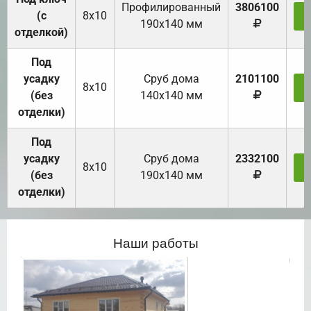
Профилированный
3806100
(с
8х10
З
190х140 мм
отделкой)
Под
усадку
Cруб дома
2101100
8х10
З
(без
140х140 мм
отделки)
Под
усадку
Cруб дома
2332100
8х10
З
(без
190х140 мм
отделки)
Наши работы