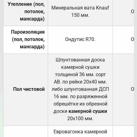
Утепление (пол,
Минеральная вата
Knauf
потолок,
От
150
мм.
мансарда)
Пароизоляция
(пол, потолок,
Ондутис
R70
.
От
мансарда)
Шпунтованная доска
камерной сушки
толщиной 36 мм. сорт
АВ. по рейке 20х40 мм.
Пол чистовой
либо шпунтованная ДСП
От
16 мм. по разряженной
обрешётке из обрезной
доски
камерной сушки
20х100 мм.
Евровагонка камерной