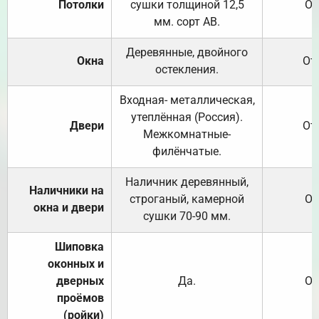
Потолки
сушки толщиной 12,5
От
мм. сорт АВ.
Деревянные, двойного
Окна
От
остекления.
Входная- металлическая,
утеплённая (Россия).
Двери
От
Межкомнатные-
филёнчатые.
Наличник деревянный,
Наличники на
строганый, камерной
От
окна и двери
сушки 70-90 мм.
Шиповка
оконных и
дверных
Да.
От
проёмов
(ройки)