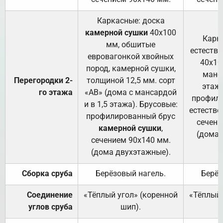
Каркасные: доска
камерной сушки
40х100
Карк
мм, обшитые
естеств
евровагонкой хвойных
40х10
пород, камерной сушки,
манса
Перегородки 2-
толщиной 12,5 мм. сорт
этажа
го этажа
«АВ» (дома с мансардой
профили
и в 1,5 этажа). Брусовые:
естестве
профилированный брус
сечени
камерной сушки
,
(дома 
сечением 90х140 мм.
(дома двухэтажные).
Сборка сруба
Берёзовый нагель.
Берёз
Соединение
«Тёплый угол» (коренной
«Тёплый 
углов сруба
шип).