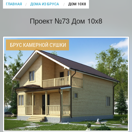
ГЛАВНАЯ
ДОМА ИЗ БРУСА
CURRENT:
ДОМ 10Х8
Проект №73 Дом 10х8
БРУС КАМЕРНОЙ СУШКИ