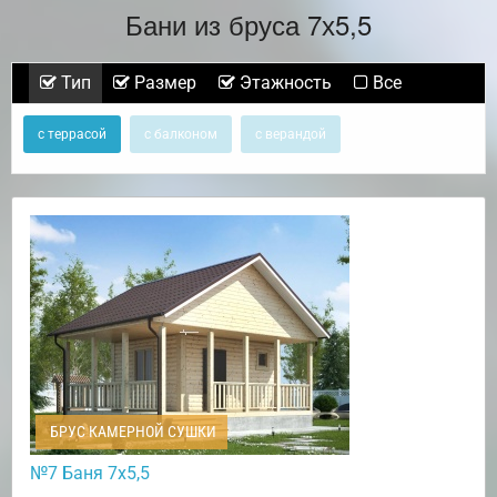
Бани из бруса 7х5,5
Тип
Размер
Этажность
Все
с террасой
с балконом
с верандой
БРУС КАМЕРНОЙ СУШКИ
№7 Баня 7х5,5