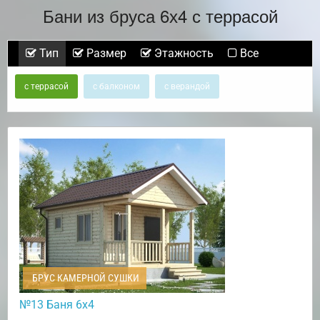
Бани из бруса 6х4 с террасой
Тип
Размер
Этажность
Все
с террасой
с балконом
с верандой
БРУС КАМЕРНОЙ СУШКИ
№13 Баня 6х4